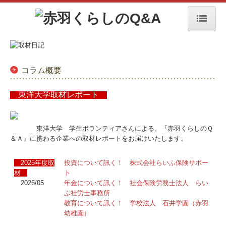
ホーム
赤羽 くらしのＱ＆Ａ
コラム概要
教育・子育て
東洋大学取材レポート
住まい・くらし
東洋大学 学生ボランティアさんによる、『赤羽くらしのＱ
保険
＆Ａ』に携わる企業への取材レポートをお届けいたします。
年金
2025年度取
投資について訊く！ 株式会社らいふ保険サポー
材
ト
相続・遺言・終活
2026/05
年金について訊く！ 社会保険労務士法人 らい
ふ社労士事務所
葬式・お墓
教育について訊く！ 学校法人 石井学園（赤羽
幼稚園）
赤羽イベント情報