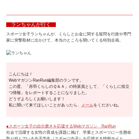
回答者のプロフィール
ランちゃんが行く
赤羽無料個別相談会
スポーツ女子ランちゃんが、くらしとお金に関する疑問を行政や専門
セミナーレポート
家に突撃取材に出かけて、本当のところを聞いてくる特別企画。
2025赤羽セミナー
取材日記
こんにちは！
WebマガジンRanRun編集部のランです。
この度、「赤羽くらしのＱ＆Ａ」の特派員として、「くらしに役立
つ情報」をレポートすることになりました。
どうぞよろしくお願いします！
私に聞いて来てほしいことがあったら、
メール
をくださいね。
●
スポーツ女子の自分磨きを応援するWebマガジン RanRun
社会で活躍する女性の育成を課題に掲げ、学業とスポーツに一生懸命
取り組んでいる女子学生（スポーツ女子）を応援する情報サイト