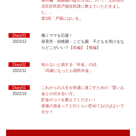
番外編「婚姻届の提出方法について、北区役所
北区区民部戸籍住民課に教えていただきまし
た。
」
第1回「戸籍にはいる」
Diary03
働くママを応援！
2022/12
保育所・幼稚園・こども園 子どもを預けるな
らどこがいい？
【前編】
【後編】
Diary02
知らないと損する「年金」の話
2022/11
「20歳になったら国民年金」
Diary01
これからの人生を快適に過ごすための「賢いお
2022/10
金との付き合い方」
貯金のコツを教えてください！
老後の資金ってどのくらい貯めておけばよいで
すか？