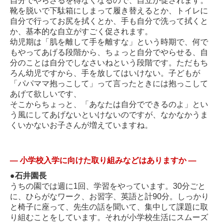
自分でやらざるを得なくなるので、自立が促されます。
靴を脱いで下駄箱にしまって履き替えるとか、トイレに
自分で行ってお尻を拭くとか、手も自分で洗って拭くと
か、基本的な自立がすごく促されます。
幼児期は「肌を離して手を離すな」という時期で、何で
もやってあげる段階から、ちょっと自分でやらせる、自
分のことは自分でしなさいねという段階です。ただもち
ろん幼児ですから、手を放してはいけない。子どもが
「パパママ抱っこして」って言ったときには抱っこして
あげて欲しいです、
そこからちょっと、「あなたは自分でできるのよ」とい
う風にしてあげないといけないのですが、なかなかうま
くいかないお子さんが増えていますね。
―
小学校入学に向けた取り組みなどはありますか
―
●
石井園長
うちの園では週に1回、学習をやっています。30分ごと
に、ひらがなワーク、お習字、英語と計90分。しっかり
と椅子に座って、先生の話を聞いて、集中して課題に取
り組むことをしています。それが小学校生活にスムーズ