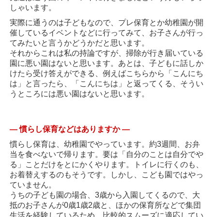
しゃいます。
実際に通うのは子どもなので、プレ保育とか幼稚園が開
催しているイベントなどに行ってみて、お子さんが行っ
てみたいと言うかどうかだと思います。
それからこれは私の持論ですが、掃除が行き届いている
園に悪い園はないと思います。あとは、子どもに話しか
けたら受け答えができる、例えばこちらから「こんにち
は」と言ったら、「こんにちは」と返ってくる、そうい
うところには悪い園はないと思います。
―
慣らし保育などはありますか
―
慣らし保育は、幼稚園でやっています。約3週間、お弁
当を食べないで帰ります。要は「自分のことは自分でや
る」ことだけをとにかくやります。トイレに行くのも、
お着替えするのもそうです。しかし、こども園ではやっ
ていません。
うちの子ども園の場合、3歳から入園してくるので、大
抵のお子さんが0歳1歳2歳と、ほかの保育所などで集団
生活を経験しているため、比較的スムーズに適応してい