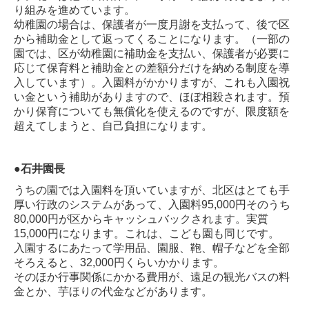
り組みを進めています。
幼稚園の場合は、保護者が一度月謝を支払って、後で区
から補助金として返ってくることになります。（一部の
園では、区が幼稚園に補助金を支払い、保護者が必要に
応じて保育料と補助金との差額分だけを納める制度を導
入しています）。入園料がかかりますが、これも入園祝
い金という補助がありますので、ほぼ相殺されます。預
かり保育についても無償化を使えるのですが、限度額を
超えてしまうと、自己負担になります。
●
石井園長
うちの園では入園料を頂いていますが、北区はとても手
厚い行政のシステムがあって、入園料95,000円そのうち
80,000円が区からキャッシュバックされます。実質
15,000円になります。これは、こども園も同じです。
入園するにあたって学用品、園服、鞄、帽子などを全部
そろえると、32,000円くらいかかります。
そのほか行事関係にかかる費用が、遠足の観光バスの料
金とか、芋ほりの代金などがあります。