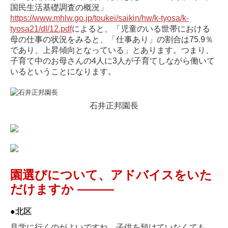
国民生活基礎調査の概況」
https://www.mhlw.go.jp/toukei/saikin/hw/k-tyosa/k-
回答者のプロフィール
tyosa21/dl/12.pdf
によると、「児童のいる世帯における
母の仕事の状況をみると、「仕事あり」の割合は75.9％
赤羽無料個別相談会
であり、上昇傾向となっている」とあります。つまり、
子育て中のお母さんの4人に3人が子育てしながら働いて
セミナーレポート
いるということになります。
2025赤羽セミナー
石井正邦園長
取材日記
園選びについて、アドバイスをいた
だけますか ―
―
―
●
北区
見学に行くのがよいですね。子供を預けていなくても、