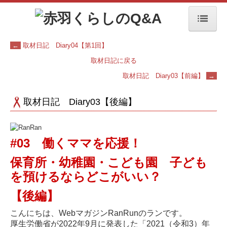
ホーム
←
取材日記 Diary04【第1回】
取材日記に戻る
赤羽 くらしのＱ＆Ａ
取材日記 Diary03【前編】
→
教育・子育て
取材日記 Diary03【後編】
住まい・くらし
保険
#03
働くママを応援！
年金
保育所・幼稚園・こども園 子ども
を預けるならどこがいい？
相続・遺言・終活
【後編】
葬式・お墓
こんにちは、WebマガジンRanRunのランです。
赤羽イベント情報
厚生労働省が2022年9月に発表した「2021（令和3）年